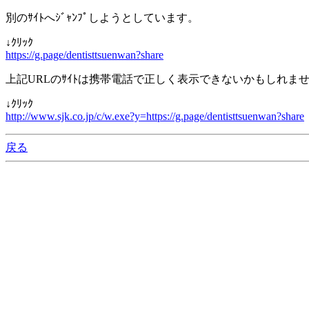
別のｻｲﾄへｼﾞｬﾝﾌﾟしようとしています。
↓ｸﾘｯｸ
https://g.page/dentisttsuenwan?share
上記URLのｻｲﾄは携帯電話で正しく表示できないかもしれま
↓ｸﾘｯｸ
http://www.sjk.co.jp/c/w.exe?y=https://g.page/dentisttsuenwan?share
戻る