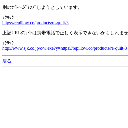
別のｻｲﾄへｼﾞｬﾝﾌﾟしようとしています。
↓ｸﾘｯｸ
https://repillow.co/products/re-quilt-3
上記URLのｻｲﾄは携帯電話で正しく表示できないかもしれま
↓ｸﾘｯｸ
http://www.sjk.co.jp/c/w.exe?y=https://repillow.co/products/re-quilt-3
戻る