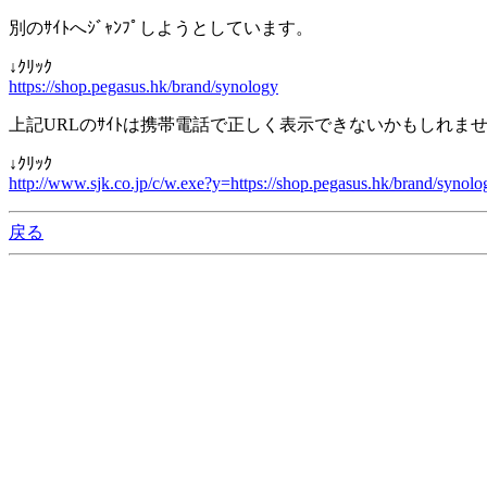
別のｻｲﾄへｼﾞｬﾝﾌﾟしようとしています。
↓ｸﾘｯｸ
https://shop.pegasus.hk/brand/synology
上記URLのｻｲﾄは携帯電話で正しく表示できないかもしれま
↓ｸﾘｯｸ
http://www.sjk.co.jp/c/w.exe?y=https://shop.pegasus.hk/brand/synolo
戻る