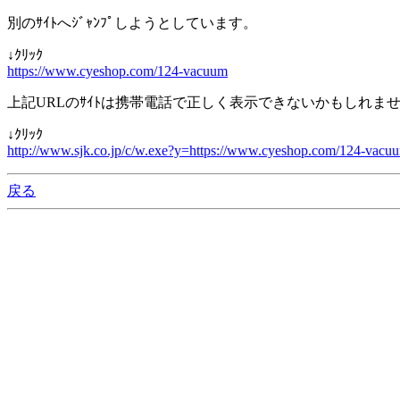
別のｻｲﾄへｼﾞｬﾝﾌﾟしようとしています。
↓ｸﾘｯｸ
https://www.cyeshop.com/124-vacuum
上記URLのｻｲﾄは携帯電話で正しく表示できないかもしれま
↓ｸﾘｯｸ
http://www.sjk.co.jp/c/w.exe?y=https://www.cyeshop.com/124-vacu
戻る