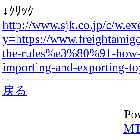
↓ｸﾘｯｸ
http://www.sjk.co.jp/c/w.ex
y=https://www.freightami
the-rules%e3%80%91-how-to
importing-and-exporting-to
戻る
Po
MT