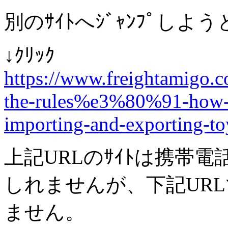
別のｻｲﾄへｼﾞｬﾝﾌﾟし
↓ｸﾘｯｸ
https://www.freightamigo
the-rules%e3%80%91-how-to
importing-and-exporting-to
上記URLのｻｲﾄは携帯
しれませんが、下記UR
ません。