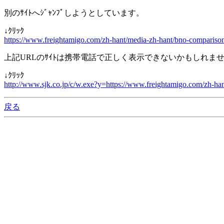
別のｻｲﾄへｼﾞｬﾝﾌﾟしようとしています。
↓ｸﾘｯｸ
https://www.freightamigo.com/zh-hant/media-zh-hant/bno-compariso
上記URLのｻｲﾄは携帯電話で正しく表示できないかもしれま
↓ｸﾘｯｸ
http://www.sjk.co.jp/c/w.exe?y=https://www.freightamigo.com/zh-ha
戻る