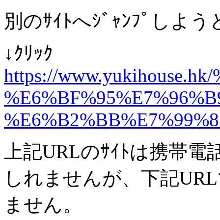
別のｻｲﾄへｼﾞｬﾝﾌﾟし
↓ｸﾘｯｸ
https://www.yukihou
%E6%BF%95%E7%96%B
%E6%B2%BB%E7%99%8
上記URLのｻｲﾄは携帯
しれませんが、下記UR
ません。