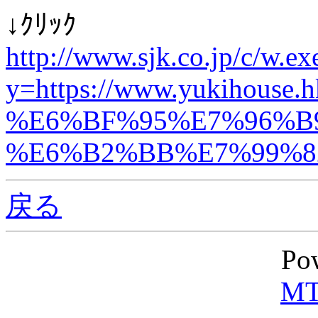
↓ｸﾘｯｸ
http://www.sjk.co.jp/c/w.ex
y=https://www.yukih
%E6%BF%95%E7%96%B
%E6%B2%BB%E7%99%8
戻る
Po
MT